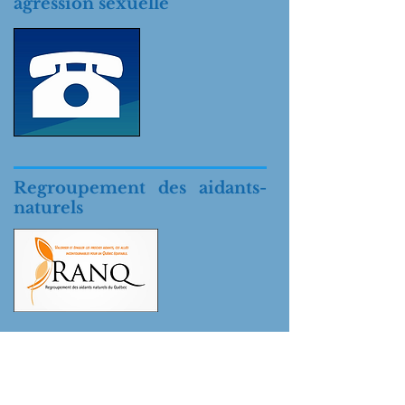
agression sexuelle
Regroupement des aidants-
naturels
Trouver un service de
banque alimentaire